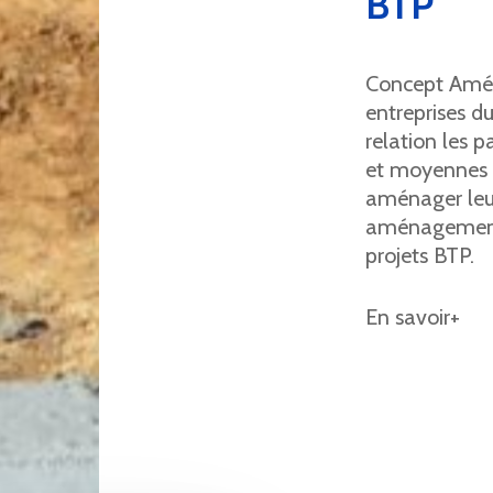
BTP
Concept Amén
entreprises d
relation les p
et moyennes s
aménager leur
aménagement 
projets BTP.
En savoir+